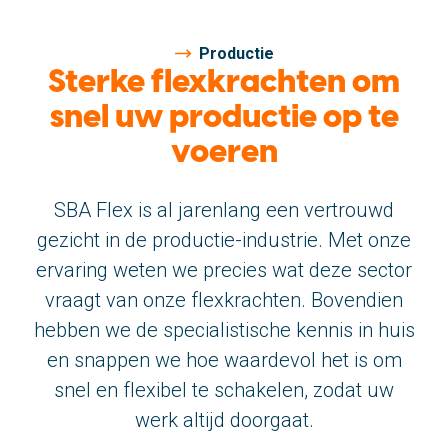
Geschiedenis
Productie
Sterke flexkrachten om
Nieuws
snel uw productie op te
Vacatures
voeren
Bekijk ook eens
sbaflex.com
SBA Flex is al jarenlang een vertrouwd
gezicht in de productie-industrie. Met onze
ervaring weten we precies wat deze sector
Contact
vraagt van onze flexkrachten. Bovendien
SBA Flex Uitzendgroep
hebben we de specialistische kennis in huis
Boogschutterstraat 5, 5015 BX Tilburg
en snappen we hoe waardevol het is om
T:
+31 (0)13 464 89 50
|
E:
info@sbaflex.nl
snel en flexibel te schakelen, zodat uw
werk altijd doorgaat.