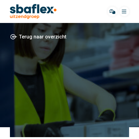
Menu
Terug naar overzicht
Over ons
Werkgebieden
Hoe wij werken
Cases
Contact
Onze klanten
Onze flexwerkers