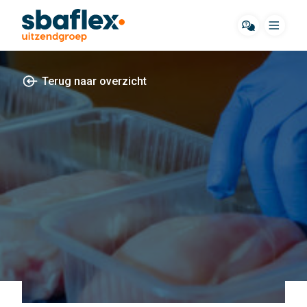
Menu
Terug naar overzicht
Over ons
Werkgebieden
Hoe wij werken
Cases
Contact
Onze klanten
Onze flexwerkers