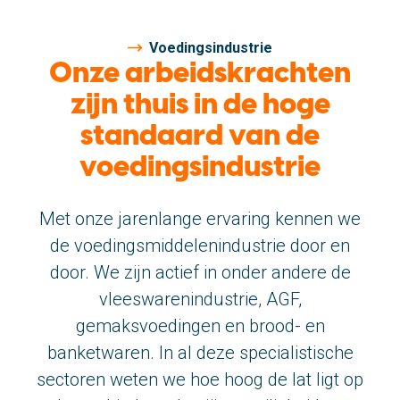
Geschiedenis
Voedingsindustrie
Onze arbeidskrachten
Nieuws
zijn thuis in de hoge
Vacatures
standaard van de
voedingsindustrie
Bekijk ook eens
sbaflex.com
Met onze jarenlange ervaring kennen we
Contact
de voedingsmiddelenindustrie door en
door. We zijn actief in onder andere de
SBA Flex Uitzendgroep
vleeswarenindustrie, AGF,
Boogschutterstraat 5, 5015 BX Tilburg
gemaksvoedingen en brood- en
T:
+31 (0)13 464 89 50
|
E:
info@sbaflex.nl
banketwaren. In al deze specialistische
sectoren weten we hoe hoog de lat ligt op